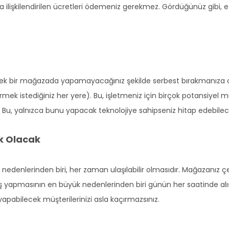
la ilişkilendirilen ücretleri ödemeniz gerekmez. Gördüğünüz gibi, 
rçek bir mağazada yapamayacağınız şekilde serbest bırakmanıza olan
mek istediğiniz her yere). Bu, işletmeniz için birçok potansiyel m
ir. Bu, yalnızca bunu yapacak teknolojiye sahipseniz hitap edebilece
k Olacak
k nedenlerinden biri, her zaman ulaşılabilir olmasıdır. Mağazanız 
veriş yapmasının en büyük nedenlerinden biri günün her saatinde al
apabilecek müşterilerinizi asla kaçırmazsınız.