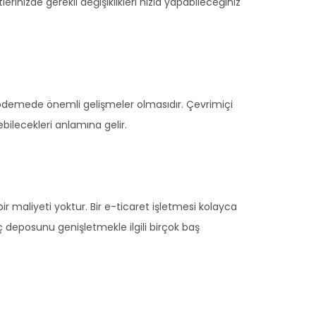
erinizde gerekli değişiklikleri hızla yapabileceğiniz
nli ödemede önemli gelişmeler olmasıdır. Çevrimiçi
ebilecekleri anlamına gelir.
ir maliyeti yoktur. Bir e-ticaret işletmesi kolayca
ç deposunu genişletmekle ilgili birçok baş