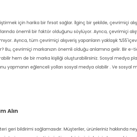
ştirmek için harika bir fırsat sağlar. İlginç bir şekilde, çevrimiçi a
nda önemli bir faktör olduğunu söylüyor. Ayrıca, çevrimiçi alışve
apmıyor. Ayrıca, tüm çevrimiçi alışveriş yapanların yaklaşık %55'içe
 Bu, çevrimiçi markanızın önemli olduğu anlamına gelir. Bir e-ticaret 
abilir hem de bir marka kişiliği oluşturabilirsiniz. Sosyal medya pla
u yapmanın eğlenceli yolları sosyal medya olabilir . Ve sosyal 
im Alın
eri geri bildirimi sağlamasıdır. Müşteriler, ürünleriniz hakkında 