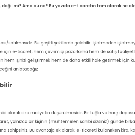
, değil mi? Ama bu ne? Bu yazıda e-ticaretin tam olarak ne ol
sı/satılmasıdır. Bu çeşitli şekillerde gelebilir. İşletmeden işletm
e için e-ticaret, hem çevrimiçi pazarlama hem de satış faaliyetler
in hem işinizi geliştirmek hem de daha etkili hale getirmek için ku
eceğini anlatacağız
bilir
 sahibi olarak size maliyetin düşürülmesidir. Bir tuğla ve harç depo
ret, yalnızca bir kişinin (muhtemelen sahibi sizsiniz) günde birkaç
a sahipsiniz. Bu avantaja ek olarak, e-ticareti kullanırken kira, 