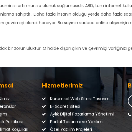
cminizi artırmanıza olanak sağlamasıdır. ABD, tüm internet kullanı
larına sahiptir . Daha fazla insanın olduğu yerde daha fazla satış 
nı çevrimiçi olarak harcıyor. Bu sayının sadece online alışverişin r
bir zorunluluktur. O halde dışarı çıkın ve çevrimiçi varlığınızı gel
msal
Hizmetlerimiz
B
Kimiz
Kurumsal Web Sitesi Tasarım
eranslar
E-ticaret Sitesi
işim
Aylık Dijital Pazarlama Yönetimi
lik Politikası
Portal Tasarımı ve Yazılımı
imat Koşulları
Özel Yazılım Projeleri