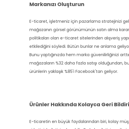
Markanızı Oluşturun
E-ticaret, işletmeniz için pazarlama stratejinizi geli
mağazanın görsel görünümünün satın alma kararları
politikaları olan e-ticaret sitelerinden alışveriş y
etkilediğini söyledi. Bütün bunlar ne anlama geliyor?
Bunu yaptığınızda hem marka güvenilirliğinizi arttır
mağazaların %32 daha fazla satışı olduğundan, bun
ürünlerin yaklaşık %85'i Facebook'tan geliyor.
Ürünler Hakkında Kolayca Geri Bildir
E-ticaretin en büyük faydalarından biri, kolay müşt