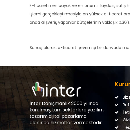
E-ticaretin en büyük ve en önemli faydası, satış ha
işlemi gerçekleştirmesiyle en yüksek e-ticaret oran
anda alışveriş yapanlar bütçelerinin yaklaşık %36'sı
Sonuç olarak, e-ticaret çevrimiçi bir dünyada mutlak 
Kuru
Biz 
İnter Danışmanlık 2000 yılında
Ref
kurulmuş, tüm sektörlere yazılım,
İlet
tasarım dijital pazarlama
Gizli
alanında hizmetler vermektedir.
Tesl