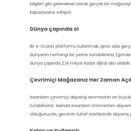
bilgileri gibi geleneksel olarak gerçek bir mağazay
kapasitesine sahiptir.
Dünya çapında ol
Bir e-ticaret platformu kullanmak, işinizi asla ge
dünyanın herhangi bir yerine sunabilirsiniz (gönder
dünya çapında 2,14 milyar kadar dijital alıcı olabil
Çevrimiçi Mağazanız Her Zaman Açı
İnsanların çevrimiçi alışverişi sevmesinin en büyü
tutabilirsiniz. Aslında insanların internetten alış
olduğunuzda, gecenin tuhaf saatlerinde alışveriş y
Kolay ve Kullanışlı