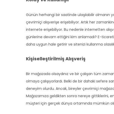
Günün herhangi bir saatinde ulaşılabilir olmanın ya
çevrimiçi alışverişe erişebiliyor. Artık her zamank
internete erişebiliyor. Bu nedenle internetten alış
günlerine devam ettiğini kim anlamadı? E-ticareti 
daha uygun hale getirir ve sitenizi kullanma olasılıkla
Kişiselleştirilmiş Alışveriş
Bir mağazada olsaydınız ve bir çalışan tüm zaman 
olmaya çalışıyorlardı. Belki de bir dahaki sefere sa
deneyim olurdu. Ancak, bireyler çevrimiçi mağazala
Mağazamıza geldikten sonra nereye gittiklerini, en ç
müşteri için gerçek dünya ortamında mümkün olmay