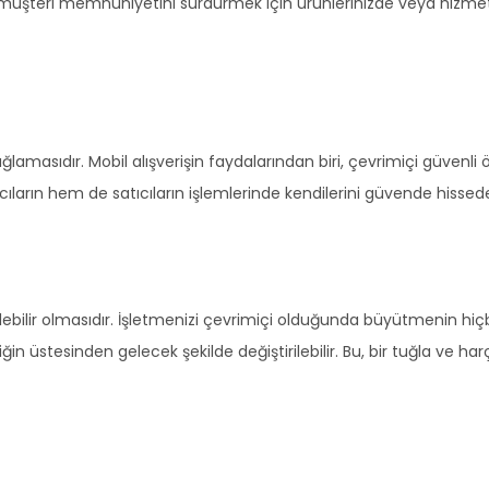
ihai müşteri memnuniyetini sürdürmek için ürünlerinizde veya hizmetl
sağlamasıdır. Mobil alışverişin faydalarından biri, çevrimiçi güve
cıların hem de satıcıların işlemlerinde kendilerini güvende hissed
ilebilir olmasıdır. İşletmenizi çevrimiçi olduğunda büyütmenin hiçb
 üstesinden gelecek şekilde değiştirilebilir. Bu, bir tuğla ve har