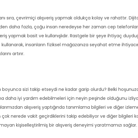
nı sıra, çevrimiçi alışveriş yapmak oldukça kolay ve rahattır. Dij
inden daha fazla, çoğu insan neredeyse her zaman cep telefonları v
veriş yapmak basit ve kullanışlıdır. Rastgele bir şeye ihtiyaç duy
kullanarak, insanların fiziksel mağazanıza seyahat etme ihtiyacını
rını artırır.
boyunca sizi takip etseydi ne kadar garip olurdu? Belki hoşunuza
na daha iyi yardım edebilmeleri için neyin peşinde olduğunu izliyorl
rımızdan alışveriş yaptığında tanımlama bilgileri ve diğer izleme
ok nerede vakit geçirdiklerini takip edebiliyor ve diğer bilgileri ko
an kişiselleştirilmiş bir alışveriş deneyimi yaratmamızı sağlar.