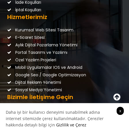
İade Koşulları
İptal Koşulları
Hizmetlerimiz
Kurumsal Web Sitesi Tasarım
E-ticaret Sitesi
Aylık Dijital Pazarlama Yönetimi
Portal Tasarımı ve Yazılımı
Özel Yazılım Projeleri
Mobil Uygulamalar IOS ve Android
Google Seo / Google Optimizasyon
Dijital Reklam Yönetimi
Sosyal Medya Yönetimi
Bizimle İletişime Geçin
x
Daha iyi bir kullanıcı deneyimi sunabilmek adına
internet sitemizde çerez kullanılmaktadır. Çerezler
hakkında detaylı bilgi için
Gizlilik ve Çerez
+90 541 961 7656