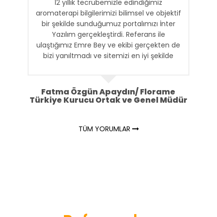
12 yıllık tecrübemizle edindiğimiz
aromaterapi bilgilerimizi bilimsel ve objektif
bir şekilde sunduğumuz portalımızı İnter
Yazılım gerçekleştirdi. Referans ile
ulaştığımız Emre Bey ve ekibi gerçekten de
bizi yanıltmadı ve sitemizi en iyi şekilde
ortaya çıkardılar. Kendilerine teşekkür
ediyorum ve başarılarının devamını
diliyorum.
Fatma Özgün Apaydın/ Florame
Türkiye Kurucu Ortak ve Genel Müdür
TÜM YORUMLAR