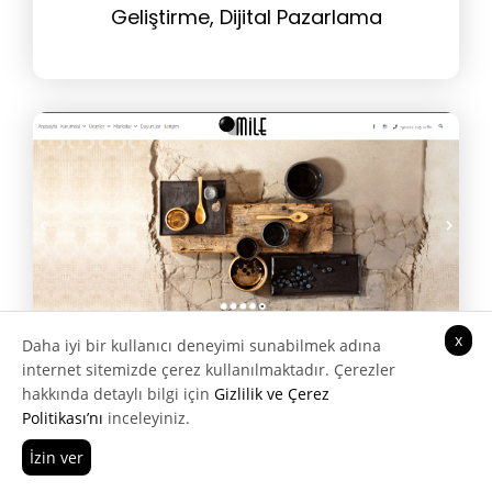
Geliştirme, Dijital Pazarlama
Danışmanlığı, Web Sitesi Yönetim
Hizmeti, Tasarım Hizmeti
x
Daha iyi bir kullanıcı deneyimi sunabilmek adına
internet sitemizde çerez kullanılmaktadır. Çerezler
Mile Mutfak
hakkında detaylı bilgi için
Gizlilik ve Çerez
Politikası’nı
inceleyiniz.
İzin ver
Kurumsal Web Sitesi Tasarımı,
Hemen Ara
Teklif Al