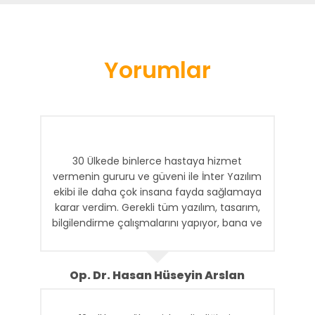
Yorumlar
30 Ülkede binlerce hastaya hizmet
vermenin gururu ve güveni ile İnter Yazılım
ekibi ile daha çok insana fayda sağlamaya
karar verdim. Gerekli tüm yazılım, tasarım,
bilgilendirme çalışmalarını yapıyor, bana ve
ekibime gerekli raporları ulaştırıyorlar. İnter
Ekibine Teşekkür ederim.
Op. Dr. Hasan Hüseyin Arslan