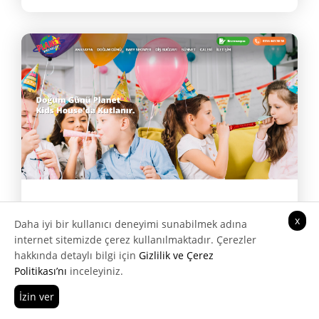
Planet Kids House
x
Daha iyi bir kullanıcı deneyimi sunabilmek adına
internet sitemizde çerez kullanılmaktadır. Çerezler
hakkında detaylı bilgi için
Gizlilik ve Çerez
Web Tasarımı, Google SEO, Google
Politikası’nı
inceleyiniz.
Reklam Yönetimi, Dijital Pazarlama
İzin ver
Hemen Ara
Teklif Al
Danışmanlığı, Web Sitesi Yönetim