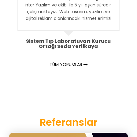
İnter Yazılım ve ekibi ile 5 yılı aşkın süredir
çalışmaktayız. Web tasarım, yazılım ve
dijital reklam alanlarındaki hizmetlerimizi
sağlayan İnter Yazılım ile uzun süren
işbirliğimizin en önemli nedeni kendi işleri
gibi işimizi sahiplenmeleridir.
Sistem Tıp Laboratuvarı Kurucu
Ortağı Seda Yerlikaya
TÜM YORUMLAR
Referanslar