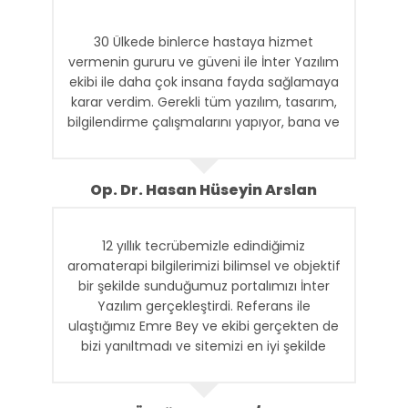
30 Ülkede binlerce hastaya hizmet
vermenin gururu ve güveni ile İnter Yazılım
ekibi ile daha çok insana fayda sağlamaya
karar verdim. Gerekli tüm yazılım, tasarım,
bilgilendirme çalışmalarını yapıyor, bana ve
ekibime gerekli raporları ulaştırıyorlar. İnter
Ekibine Teşekkür ederim.
Op. Dr. Hasan Hüseyin Arslan
12 yıllık tecrübemizle edindiğimiz
aromaterapi bilgilerimizi bilimsel ve objektif
bir şekilde sunduğumuz portalımızı İnter
Yazılım gerçekleştirdi. Referans ile
ulaştığımız Emre Bey ve ekibi gerçekten de
bizi yanıltmadı ve sitemizi en iyi şekilde
ortaya çıkardılar. Kendilerine teşekkür
ediyorum ve başarılarının devamını
diliyorum.