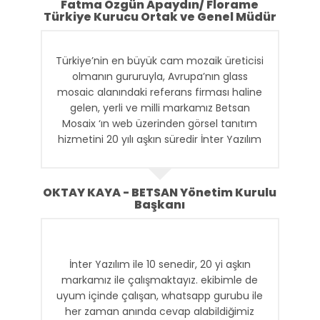
Fatma Özgün Apaydın/ Florame
Türkiye Kurucu Ortak ve Genel Müdür
Türkiye’nin en büyük cam mozaik üreticisi
olmanın gururuyla, Avrupa’nın glass
mosaic alanındaki referans firması haline
gelen, yerli ve milli markamız Betsan
Mosaix ‘ın web üzerinden görsel tanıtım
hizmetini 20 yılı aşkın süredir İnter Yazılım
ve ekibi tarafından sürdürülmektedir.
Betsan olarak; hizmette süreklilik, detaylı
OKTAY KAYA - BETSAN Yönetim Kurulu
düşünebilme, anında iletişim gibi konulara
Başkanı
çok önem vermekteyiz. Farklı
markalarımızın web tasarım, yazılım ve
dijital reklam alanlarındaki hizmetlerini
İnter Yazılım ile 10 senedir, 20 yi aşkın
sağlayan İnter Yazılım ile uzun süren
markamız ile çalışmaktayız. ekibimle de
işbirliğimizin en önemli nedeni bu niteliklere
uyum içinde çalışan, whatsapp gurubu ile
sahip olmalarıdır.
her zaman anında cevap alabildiğimiz