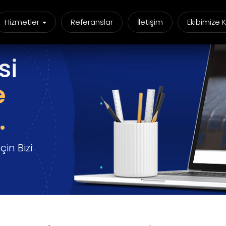
Hizmetler
Referanslar
İletişim
Ekibimize K
si
e
.
in Bizi