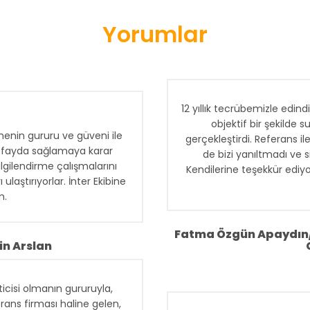
Yorumlar
12 yıllık tecrübemizle edind
objektif bir şekilde 
enin gururu ve güveni ile
gerçekleştirdi. Referans i
na fayda sağlamaya karar
de bizi yanıltmadı ve si
ilgilendirme çalışmalarını
Kendilerine teşekkür ediy
ulaştırıyorlar. İnter Ekibine
m.
Fatma Özgün Apaydın/
in Arslan
icisi olmanın gururuyla,
rans firması haline gelen,