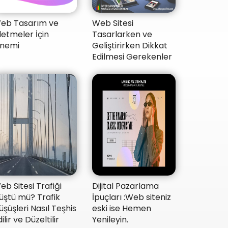
eb Tasarım ve
Web Sitesi
şletmeler İçin
Tasarlarken ve
nemi
Geliştirirken Dikkat
Edilmesi Gerekenler
Web Sitesi Trafiği
Dijital Pazarlama
üştü mü? Trafik
İpuçları :Web siteniz
üşüşleri Nasıl Teşhis
eski ise Hemen
ilir ve Düzeltilir
Yenileyin.