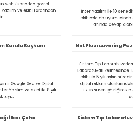
‘ın web üzerinden görsel
r Yazılım ve ekibi tarafından
İnter Yazılım ile 10 sened
r.
ekibimle de uyum içinde 
anında cevap alabi
taylı düşünebilme, anında
yiz. Farklı markalarımızın
alanlarındaki hizmetlerini
m Kurulu Başkanı
Net Floorcovering Pa
irliğimizin en önemli nedeni
alarıdır.
Sistem Tıp Laboratuvarları
Laboratuvarı kelimesinde 1
ekibi ile 5 yılı aşkın sür
ımı, Google Seo ve Dijital
dijital reklam alanlarındak
 Yazılım ve ekibi ile 8 yılı
uzun süren işbirliğimizin 
ktayız.
s
ağı İlker Çaha
Sistem Tıp Laboratuv