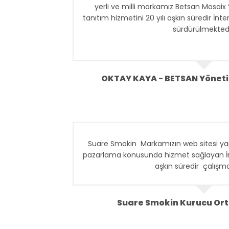
yerli ve milli markamız Betsan Mosaix 
tanıtım hizmetini 20 yılı aşkın süredir İnte
sürdürülmektedi
Betsan olarak; hizmette süreklilik, de
iletişim gibi konulara çok önem vermekte
web tasarım, yazılım ve dijital reklam 
OKTAY KAYA - BETSAN Yöneti
sağlayan İnter Yazılım ile uzun süren işb
bu niteliklere sahip olm
Suare Smokin Markamızın web sitesi yap
pazarlama konusunda hizmet sağlayan İnter
aşkın süredir çalışma
Suare Smokin Kurucu Ort