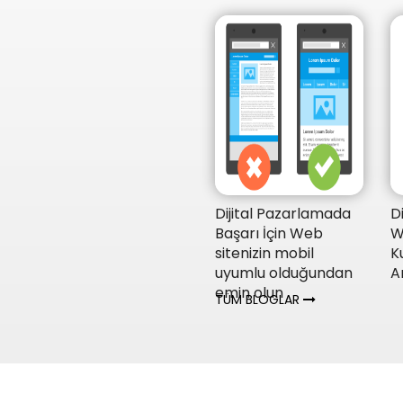
Dijital Pazarlamada
D
Başarı İçin Web
W
sitenizin mobil
K
uyumlu olduğundan
A
emin olun
TÜM BLOGLAR