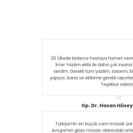
30 Ülkede binlerce hastaya hizmet verm
İnter Yazılım ekibi ile daha çok insa
verdim. Gerekli tüm yazılım, tasarım, b
yapıyor, bana ve ekibime gerekli raporları 
Teşekkür ederi
Op. Dr. Hasan Hüsey
Türkiye’nin en büyük cam mozaik üret
Avrupa’nın glass mosaic alanındaki refe