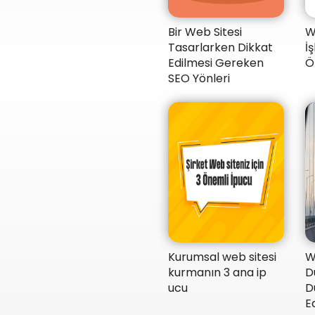
Bir Web Sitesi
W
Tasarlarken Dikkat
İ
Edilmesi Gereken
Ö
SEO Yönleri
Kurumsal web sitesi
​
kurmanın 3 ana ip
D
ucu
D
Ed