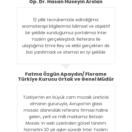
Op. Dr. Hasan Hüseyin Arslan
12 yıllık tecrübemizle edindiğimiz
aromaterapi bilgilerimizi bilimsel ve objektif
bir şekilde sunduğumuz portalımızı İnter
Yazılım gerçekleştirdi. Referans ile
ulaştığımız Emre Bey ve ekibi gerçekten de
bizi yanıltmadı ve sitemizi en iyi şekilde
ortaya çıkardılar. Kendilerine teşekkür
ediyorum ve başarılarının devamını
diliyorum.
Fatma Özgün Apaydın/ Florame
Türkiye Kurucu Ortak ve Genel Müdür
Türkiye’nin en büyük cam mozaik üreticisi
olmanın gururuyla, Avrupa’nın glass
mosaic alanındaki referans firması haline
gelen, yerli ve milli markamız Betsan
Mosaix ‘ın web üzerinden görsel tanıtım
hizmetini 20 yılı aşkın süredir İnter Yazılım