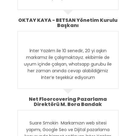
ve ekibi tarafından sürdürülmektedir.
Betsan olarak; hizmette süreklilik, detaylı
OKTAY KAYA - BETSAN Yönetim Kurulu
düşünebilme, anında iletişim gibi konulara
Başkanı
çok önem vermekteyiz. Farklı
markalarımızın web tasarım, yazılım ve
dijital reklam alanlarındaki hizmetlerini
İnter Yazılım ile 10 senedir, 20 yi aşkın
sağlayan İnter Yazılım ile uzun süren
markamız ile çalışmaktayız. ekibimle de
işbirliğimizin en önemli nedeni bu niteliklere
uyum içinde çalışan, whatsapp gurubu ile
sahip olmalarıdır.
her zaman anında cevap alabildiğimiz
İnter’e teşekkür ediyorum
Net Floorcovering Pazarlama
Direktörü M. Bora Bandak
Suare Smokin Markamızın web sitesi
yapımı, Google Seo ve Dijital pazarlama