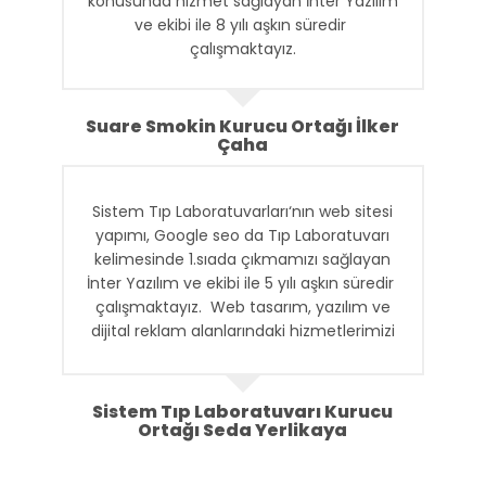
konusunda hizmet sağlayan İnter Yazılım
ve ekibi ile 8 yılı aşkın süredir
çalışmaktayız.
Suare Smokin Kurucu Ortağı İlker
Çaha
Sistem Tıp Laboratuvarları‘nın web sitesi
yapımı, Google seo da Tıp Laboratuvarı
kelimesinde 1.sıada çıkmamızı sağlayan
İnter Yazılım ve ekibi ile 5 yılı aşkın süredir
çalışmaktayız. Web tasarım, yazılım ve
dijital reklam alanlarındaki hizmetlerimizi
sağlayan İnter Yazılım ile uzun süren
işbirliğimizin en önemli nedeni kendi işleri
gibi işimizi sahiplenmeleridir.
Sistem Tıp Laboratuvarı Kurucu
Ortağı Seda Yerlikaya