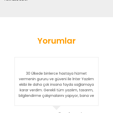
Yorumlar
30 Ülkede binlerce hastaya hizmet
vermenin gururu ve güveni ile İnter Yazılım
ekibi ile daha çok insana fayda sağlamaya
karar verdim. Gerekli tüm yazılım, tasarım,
bilgilendirme çalışmalarını yapıyor, bana ve
ekibime gerekli raporları ulaştırıyorlar. İnter
Ekibine Teşekkür ederim.