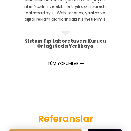
kelimesinde 1.sıada çıkmamızı sağlayan
İnter Yazılım ve ekibi ile 5 yılı aşkın süredir
çalışmaktayız. Web tasarım, yazılım ve
dijital reklam alanlarındaki hizmetlerimizi
sağlayan İnter Yazılım ile uzun süren
işbirliğimizin en önemli nedeni kendi işleri
gibi işimizi sahiplenmeleridir.
Sistem Tıp Laboratuvarı Kurucu
Ortağı Seda Yerlikaya
TÜM YORUMLAR
Referanslar