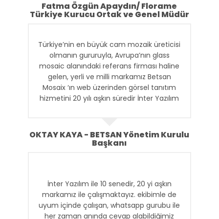
diliyorum.
Fatma Özgün Apaydın/ Florame
Türkiye Kurucu Ortak ve Genel Müdür
Türkiye’nin en büyük cam mozaik üreticisi
olmanın gururuyla, Avrupa’nın glass
mosaic alanındaki referans firması haline
gelen, yerli ve milli markamız Betsan
Mosaix ‘ın web üzerinden görsel tanıtım
hizmetini 20 yılı aşkın süredir İnter Yazılım
ve ekibi tarafından sürdürülmektedir.
Betsan olarak; hizmette süreklilik, detaylı
OKTAY KAYA - BETSAN Yönetim Kurulu
düşünebilme, anında iletişim gibi konulara
Başkanı
çok önem vermekteyiz. Farklı
markalarımızın web tasarım, yazılım ve
dijital reklam alanlarındaki hizmetlerini
İnter Yazılım ile 10 senedir, 20 yi aşkın
sağlayan İnter Yazılım ile uzun süren
markamız ile çalışmaktayız. ekibimle de
işbirliğimizin en önemli nedeni bu niteliklere
uyum içinde çalışan, whatsapp gurubu ile
sahip olmalarıdır.
her zaman anında cevap alabildiğimiz