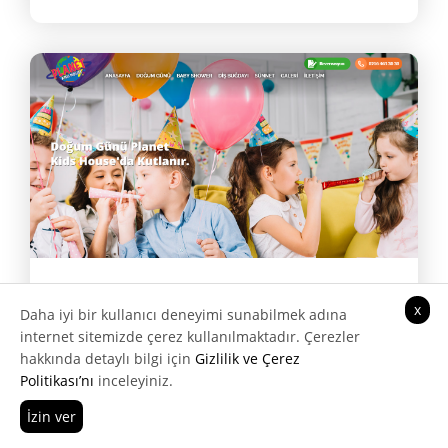
Planet Kids House
x
Daha iyi bir kullanıcı deneyimi sunabilmek adına
internet sitemizde çerez kullanılmaktadır. Çerezler
hakkında detaylı bilgi için
Gizlilik ve Çerez
Web Tasarımı, Google SEO, Google
Politikası’nı
inceleyiniz.
Reklam Yönetimi, Dijital Pazarlama
İzin ver
Hemen Ara
Teklif Al
Danışmanlığı, Web Sitesi Yönetim