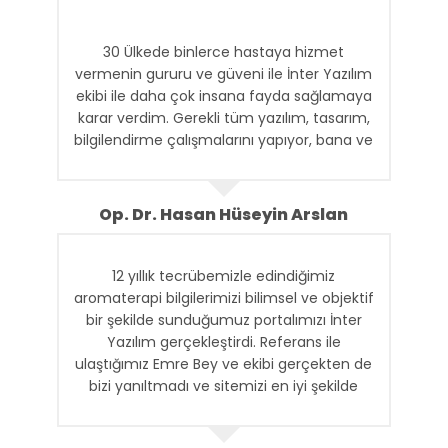
30 Ülkede binlerce hastaya hizmet
vermenin gururu ve güveni ile İnter Yazılım
ekibi ile daha çok insana fayda sağlamaya
karar verdim. Gerekli tüm yazılım, tasarım,
bilgilendirme çalışmalarını yapıyor, bana ve
ekibime gerekli raporları ulaştırıyorlar. İnter
Ekibine Teşekkür ederim.
Op. Dr. Hasan Hüseyin Arslan
12 yıllık tecrübemizle edindiğimiz
aromaterapi bilgilerimizi bilimsel ve objektif
bir şekilde sunduğumuz portalımızı İnter
Yazılım gerçekleştirdi. Referans ile
ulaştığımız Emre Bey ve ekibi gerçekten de
bizi yanıltmadı ve sitemizi en iyi şekilde
ortaya çıkardılar. Kendilerine teşekkür
ediyorum ve başarılarının devamını